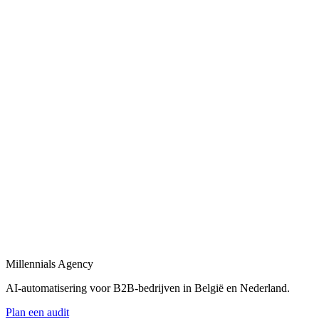
Bekijk
AI-automatisering bedrijf
in
Lansingerland
Belgische en Nederlandse AI-automatisering specialisten voor B2B.
Bekijk
AI-automatisering bureau
in
Lansingerland
Een AI-automatisering bureau dat uw bedrijfsprocessen versnelt met
maatwerk oplossingen.
Bekijk
AI-agency
in
Lansingerland
AI-agency gespecialiseerd in B2B-automatisering en maatwerk AI-
agents.
Millennials Agency
Bekijk
AI-automatisering voor B2B-bedrijven in België en Nederland.
Plan een audit