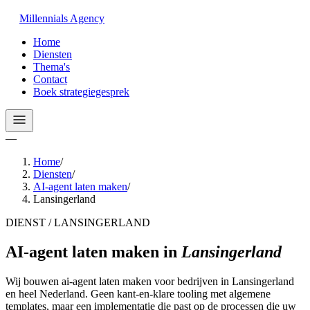
Millennials
Agency
Home
Diensten
Thema's
Contact
Boek strategiegesprek
—
Home
/
Diensten
/
AI-agent laten maken
/
Lansingerland
DIENST / LANSINGERLAND
AI-agent laten maken
in
Lansingerland
Wij bouwen ai-agent laten maken voor bedrijven in Lansingerland
en heel Nederland. Geen kant-en-klare tooling met algemene
templates, maar een implementatie die past op de processen die uw