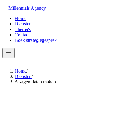
Millennials
Agency
Home
Diensten
Thema's
Contact
Boek strategiegesprek
—
Home
/
Diensten
/
AI-agent laten maken