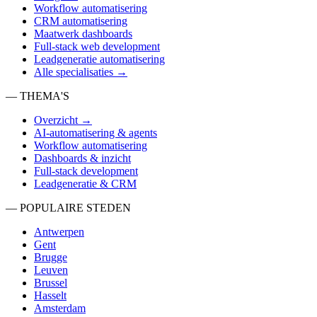
Workflow automatisering
CRM automatisering
Maatwerk dashboards
Full-stack web development
Leadgeneratie automatisering
Alle specialisaties →
— THEMA'S
Overzicht →
AI-automatisering & agents
Workflow automatisering
Dashboards & inzicht
Full-stack development
Leadgeneratie & CRM
— POPULAIRE STEDEN
Antwerpen
Gent
Brugge
Leuven
Brussel
Hasselt
Amsterdam