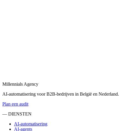
Een AI-automatisering bureau dat uw bedrijfsprocessen versnelt met
Meer weten
AI-agency
AI-agency gespecialiseerd in B2B-automatisering en maatwerk AI-ag
Meer weten
Welke taak wilt u als eerste uit handen ge
We helpen u de juiste use case te kiezen voor uw eerste agent. Plan
Plan uw gratis automatiseringsaudit
Millennials Agency
AI-automatisering voor B2B-bedrijven in België en Nederland.
Plan een audit
— DIENSTEN
AI-automatisering
AI-agents