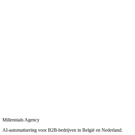
Bekijk
AI-automatisering bedrijf
in
Pijnacker-Nootdorp
Belgische en Nederlandse AI-automatisering specialisten voor B2B.
Bekijk
AI-automatisering bureau
in
Pijnacker-Nootdorp
Een AI-automatisering bureau dat uw bedrijfsprocessen versnelt met
maatwerk oplossingen.
Bekijk
AI-agency
in
Pijnacker-Nootdorp
AI-agency gespecialiseerd in B2B-automatisering en maatwerk AI-
agents.
Millennials Agency
Bekijk
AI-automatisering voor B2B-bedrijven in België en Nederland.