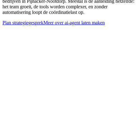
bedrijven in Pijnacker-Nootdorp. Meestal is de aanleiding hetzelfde:
het team groeit, de tools worden complexer, en zonder
automatisering loopt de coördinatielast op.
Plan strategiegesprek
Meer over
ai-agent laten maken