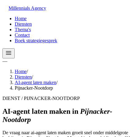
Millennials
Agency
Home
Diensten
Thema's
Contact
Boek strategiegesprek
—
Home
/
Diensten
/
AI-agent laten maken
/
Pijnacker-Nootdorp
DIENST / PIJNACKER-NOOTDORP
AI-agent laten maken
in
Pijnacker-
Nootdorp
De vraag naar ai-agent laten maken groeit snel onder middelgrote