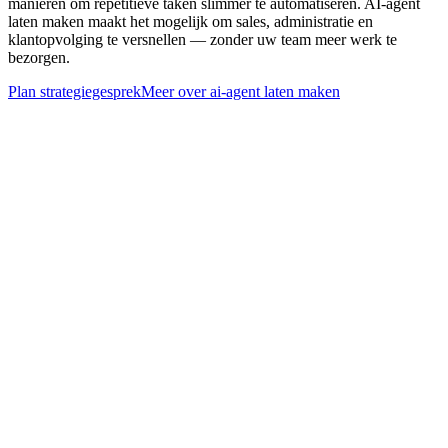
manieren om repetitieve taken slimmer te automatiseren. AI-agent
laten maken maakt het mogelijk om sales, administratie en
klantopvolging te versnellen — zonder uw team meer werk te
bezorgen.
Plan strategiegesprek
Meer over
ai-agent laten maken