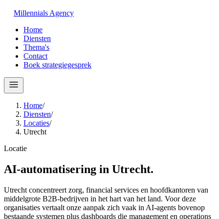
Millennials
Agency
Home
Diensten
Thema's
Contact
Boek strategiegesprek
Home
/
Diensten
/
Locaties
/
Utrecht
Locatie
AI-automatisering in
Utrecht
.
Utrecht concentreert zorg, financial services en hoofdkantoren van
middelgrote B2B-bedrijven in het hart van het land. Voor deze
organisaties vertaalt onze aanpak zich vaak in AI-agents bovenop
bestaande systemen plus dashboards die management en operations