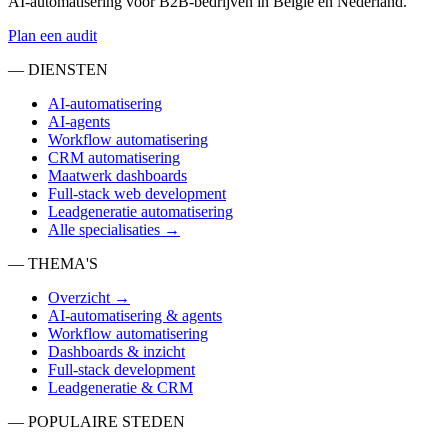
AI-automatisering voor B2B-bedrijven in België en Nederland.
Plan een audit
— DIENSTEN
AI-automatisering
AI-agents
Workflow automatisering
CRM automatisering
Maatwerk dashboards
Full-stack web development
Leadgeneratie automatisering
Alle specialisaties →
— THEMA'S
Overzicht →
AI-automatisering & agents
Workflow automatisering
Dashboards & inzicht
Full-stack development
Leadgeneratie & CRM
— POPULAIRE STEDEN