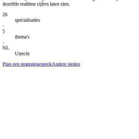
dezelfde realtime cijfers laten zien.
26
specialisaties
·
5
thema's
·
NL
Utrecht
Plan een strategiegesprek
Andere steden
— DIENSTEN IN
UTRECHT
Alle specialisaties voor
Utrecht
.
Klik door naar de lokale landingspagina per dienst. Gegroepeerd per
thema voor snel scannen.
AI-automatisering & agents