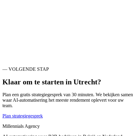
— NABIJE STEDEN
Ook actief rondom
Utrecht
.
De Bilt
NL
Nieuwegein
NL
Zeist
NL
Houten
NL
Stichtse Vecht
NL
Soest
NL
Hilversum
NL
Woerden
NL
— VOLGENDE STAP
Klaar om te starten in
Utrecht
?
Plan een gratis strategiegesprek van 30 minuten. We bekijken samen
waar AI-automatisering het meeste rendement oplevert voor uw
team.
Plan strategiegesprek
Millennials Agency