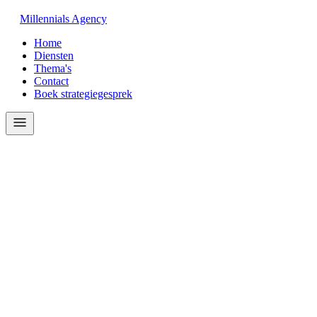
Millennials
Agency
Home
Diensten
Thema's
Contact
Boek strategiegesprek
—
— CONTACT
Plan een gratis strategiegesprek.
We luisteren naar uw processen, schetsen mogelijke automatiseringen 
✓
We reageren binnen 24 uur.
✓
Geen verkooppraatje.
✓
Vrijblijvend advies op maat.
Naam
*
Bed