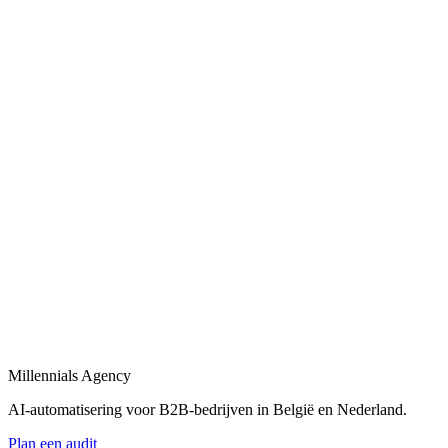
Projectdetails
*
— RESPONSE
< 1 werkdag
— E-MAIL
info@millennials.agency
— REGIO
NL · BE
— ADRES
Millennials Agency
Antwerpen
Millennials Agency
AI-automatisering voor B2B-bedrijven in België en Nederland.
Plan een audit