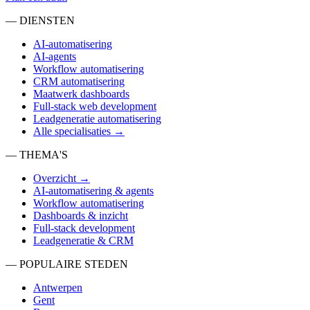
— DIENSTEN
AI-automatisering
AI-agents
Workflow automatisering
CRM automatisering
Maatwerk dashboards
Full-stack web development
Leadgeneratie automatisering
Alle specialisaties →
— THEMA'S
Overzicht →
AI-automatisering & agents
Workflow automatisering
Dashboards & inzicht
Full-stack development
Leadgeneratie & CRM
— POPULAIRE STEDEN
Antwerpen
Gent