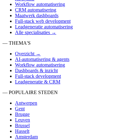
Workflow automatisering
CRM automatisering
Maatwerk dashboards
Full-stack web development
Leadgeneratie automatisering
Alle specialisaties →
— THEMA'S
Overzicht →
AI-automatisering & agents
Workflow automatisering
Dashboards & inzicht
Full-stack development
Leadgeneratie & CRM
— POPULAIRE STEDEN
Antwerpen
Gent
Brugge
Leuven
Brussel
Hasselt
Amsterdam