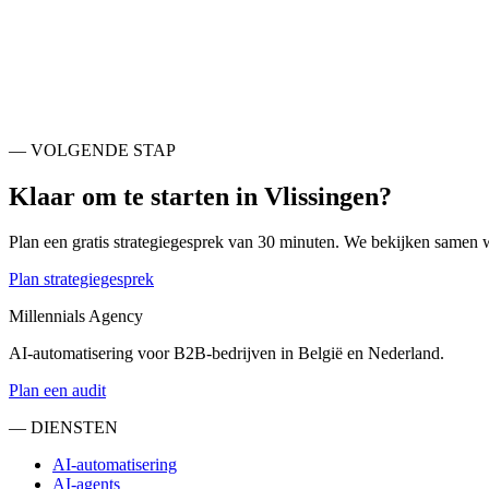
Middelburg
NL
Knokke-Heist
BE
Terneuzen
NL
Brugge
BE
Evergem
BE
Gent
BE
Lokeren
BE
Goeree-Overflakkee
NL
— VOLGENDE STAP
Klaar om te starten in
Vlissingen
?
Plan een gratis strategiegesprek van 30 minuten. We bekijken samen 
Plan strategiegesprek
Millennials Agency
AI-automatisering voor B2B-bedrijven in België en Nederland.
Plan een audit
— DIENSTEN
AI-automatisering
AI-agents