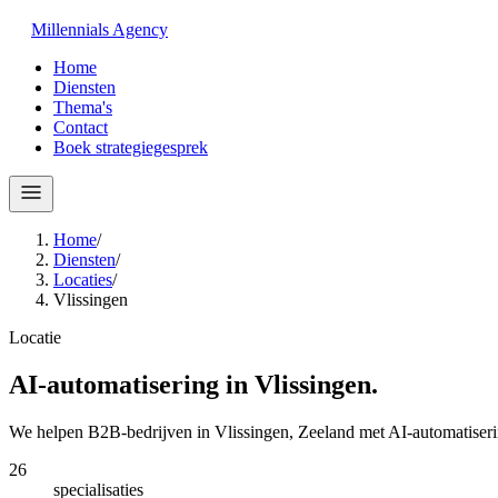
Millennials
Agency
Home
Diensten
Thema's
Contact
Boek strategiegesprek
Home
/
Diensten
/
Locaties
/
Vlissingen
Locatie
AI-automatisering in
Vlissingen
.
We helpen B2B-bedrijven in Vlissingen, Zeeland met AI-automatiseri
26
specialisaties