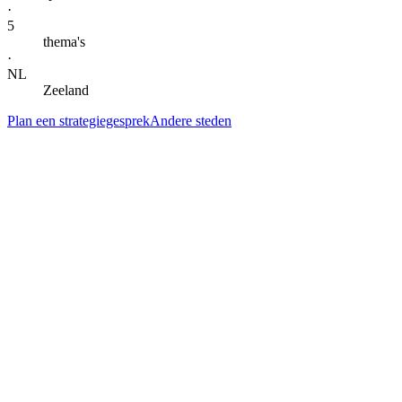
·
5
thema's
·
NL
Zeeland
Plan een strategiegesprek
Andere steden
— DIENSTEN IN
VLISSINGEN
Alle specialisaties voor
Vlissingen
.
Klik door naar de lokale landingspagina per dienst. Gegroepeerd per 
AI-automatisering & agents
AI-automatisering
in
Vlissingen
Kern
→
AI-agents
in
Vlissingen
Kern
→
AI-automatisering bedrijf
in
Vlissingen
→
AI-automatisering bureau
in
Vlissingen
→