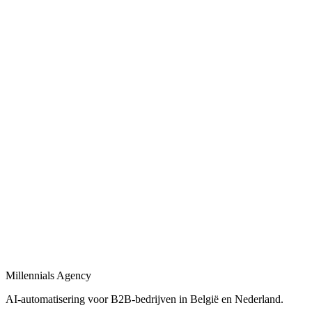
Automatische CRM-updates, lead scoring en opvolgingsflows voor B
Bekijk
Bedrijfsprocessen automatiseren
in
Vlissingen
Bedrijfsprocessen automatiseren met workflows, AI-agents en integrat
Bekijk
Procesautomatisering
in
Vlissingen
Procesautomatisering voor B2B-bedrijven: van workflow-design tot l
Bekijk
Automatisering bureau
in
Vlissingen
Een automatisering bureau dat AI, workflows en dashboards combineer
Millennials Agency
Bekijk
AI-automatisering voor B2B-bedrijven in België en Nederland.