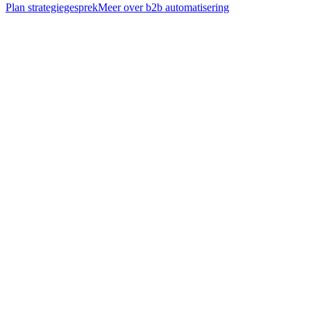
Plan strategiegesprek
Meer over
b2b automatisering