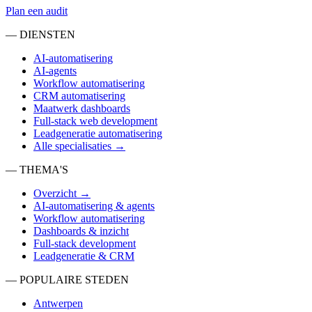
Plan een audit
— DIENSTEN
AI-automatisering
AI-agents
Workflow automatisering
CRM automatisering
Maatwerk dashboards
Full-stack web development
Leadgeneratie automatisering
Alle specialisaties →
— THEMA'S
Overzicht →
AI-automatisering & agents
Workflow automatisering
Dashboards & inzicht
Full-stack development
Leadgeneratie & CRM
— POPULAIRE STEDEN
Antwerpen