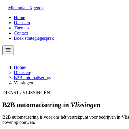
Millennials
Agency
Home
Diensten
Thema's
Contact
Boek strategiegesprek
—
Home
/
Diensten
/
B2B automatisering
/
Vlissingen
DIENST / VLISSINGEN
B2B automatisering
in
Vlissingen
B2B automatisering is voor ons hét vertrekpunt voor bedrijven in Vli
bovenop bouwen.