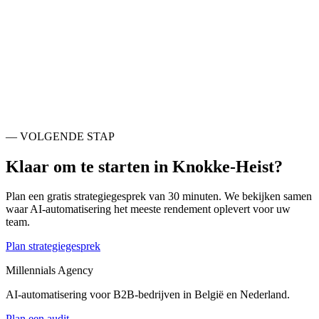
Ook actief rondom
Knokke-Heist
.
Brugge
BE
Vlissingen
NL
Oostende
BE
Middelburg
NL
Terneuzen
NL
Evergem
BE
Deinze
BE
Gent
BE
— VOLGENDE STAP
Klaar om te starten in
Knokke-Heist
?
Plan een gratis strategiegesprek van 30 minuten. We bekijken samen
waar AI-automatisering het meeste rendement oplevert voor uw
team.
Plan strategiegesprek
Millennials Agency
AI-automatisering voor B2B-bedrijven in België en Nederland.
Plan een audit