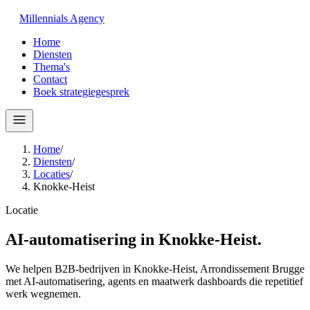
Millennials
Agency
Home
Diensten
Thema's
Contact
Boek strategiegesprek
Home
/
Diensten
/
Locaties
/
Knokke-Heist
Locatie
AI-automatisering in
Knokke-Heist
.
We helpen B2B-bedrijven in Knokke-Heist, Arrondissement Brugge
met AI-automatisering, agents en maatwerk dashboards die repetitief
werk wegnemen.