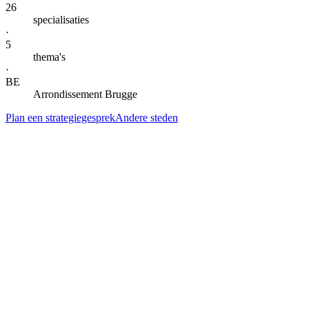
26
specialisaties
·
5
thema's
·
BE
Arrondissement Brugge
Plan een strategiegesprek
Andere steden
— DIENSTEN IN
KNOKKE-HEIST
Alle specialisaties voor
Knokke-Heist
.
Klik door naar de lokale landingspagina per dienst. Gegroepeerd per
thema voor snel scannen.
AI-automatisering & agents
AI-automatisering
in
Knokke-Heist
Kern
→