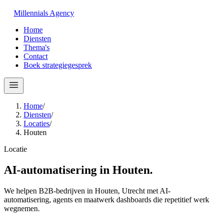
Millennials
Agency
Home
Diensten
Thema's
Contact
Boek strategiegesprek
Home
/
Diensten
/
Locaties
/
Houten
Locatie
AI-automatisering in
Houten
.
We helpen B2B-bedrijven in Houten, Utrecht met AI-
automatisering, agents en maatwerk dashboards die repetitief werk
wegnemen.