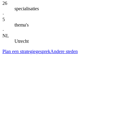
26
specialisaties
·
5
thema's
·
NL
Utrecht
Plan een strategiegesprek
Andere steden
— DIENSTEN IN
HOUTEN
Alle specialisaties voor
Houten
.
Klik door naar de lokale landingspagina per dienst. Gegroepeerd per
thema voor snel scannen.
AI-automatisering & agents
AI-automatisering
in
Houten
Kern
→