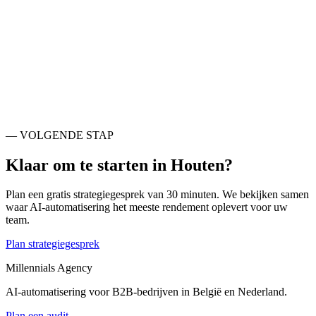
Ook actief rondom
Houten
.
Nieuwegein
NL
Zeist
NL
Utrecht
NL
De Bilt
NL
Vijfheerenlanden
NL
West Betuwe
NL
Stichtse Vecht
NL
Soest
NL
— VOLGENDE STAP
Klaar om te starten in
Houten
?
Plan een gratis strategiegesprek van 30 minuten. We bekijken samen
waar AI-automatisering het meeste rendement oplevert voor uw
team.
Plan strategiegesprek
Millennials Agency
AI-automatisering voor B2B-bedrijven in België en Nederland.
Plan een audit