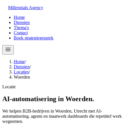
Millennials
Agency
Home
Diensten
Thema's
Contact
Boek strategiegesprek
Home
/
Diensten
/
Locaties
/
Woerden
Locatie
AI-automatisering in
Woerden
.
We helpen B2B-bedrijven in Woerden, Utrecht met AI-
automatisering, agents en maatwerk dashboards die repetitief werk
wegnemen.