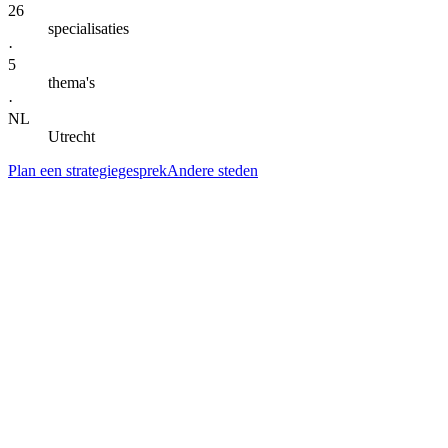
26
specialisaties
·
5
thema's
·
NL
Utrecht
Plan een strategiegesprek
Andere steden
— DIENSTEN IN
WOERDEN
Alle specialisaties voor
Woerden
.
Klik door naar de lokale landingspagina per dienst. Gegroepeerd per
thema voor snel scannen.
AI-automatisering & agents
AI-automatisering
in
Woerden
Kern
→