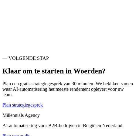
Ook actief rondom
Woerden
.
Stichtse Vecht
NL
Krimpenerwaard
NL
De Ronde Venen
NL
Gouda
NL
Nieuwegein
NL
Utrecht
NL
Alphen aan den Rijn
NL
Zuidplas
NL
— VOLGENDE STAP
Klaar om te starten in
Woerden
?
Plan een gratis strategiegesprek van 30 minuten. We bekijken samen
waar AI-automatisering het meeste rendement oplevert voor uw
team.
Plan strategiegesprek
Millennials Agency
AI-automatisering voor B2B-bedrijven in België en Nederland.
Plan een audit