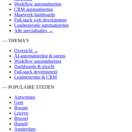
Workflow automatisering
CRM automatisering
Maatwerk dashboards
Full-stack web development
Leadgeneratie automatisering
Alle specialisaties →
— THEMA'S
Overzicht →
AI-automatisering & agents
Workflow automatisering
Dashboards & inzicht
Full-stack development
Leadgeneratie & CRM
— POPULAIRE STEDEN
Antwerpen
Gent
Brugge
Leuven
Brussel
Hasselt
Amsterdam