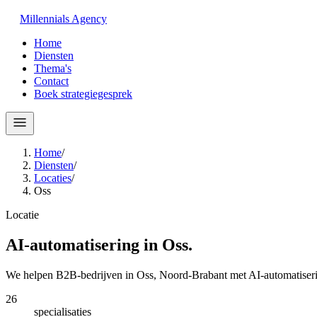
Millennials
Agency
Home
Diensten
Thema's
Contact
Boek strategiegesprek
Home
/
Diensten
/
Locaties
/
Oss
Locatie
AI-automatisering in
Oss
.
We helpen B2B-bedrijven in Oss, Noord-Brabant met AI-automatiseri
26
specialisaties