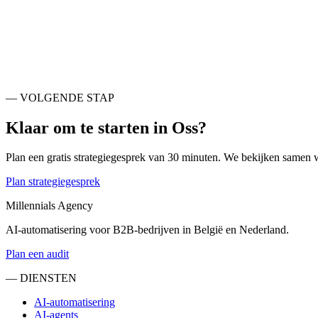
Uden
NL
Tiel
NL
Wijchen
NL
Meierijstad
NL
's-Hertogenbosch
NL
West Betuwe
NL
Heusden
NL
Nijmegen
NL
— VOLGENDE STAP
Klaar om te starten in
Oss
?
Plan een gratis strategiegesprek van 30 minuten. We bekijken samen 
Plan strategiegesprek
Millennials Agency
AI-automatisering voor B2B-bedrijven in België en Nederland.
Plan een audit
— DIENSTEN
AI-automatisering
AI-agents