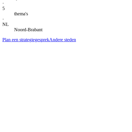
·
5
thema's
·
NL
Noord-Brabant
Plan een strategiegesprek
Andere steden
— DIENSTEN IN
OSS
Alle specialisaties voor
Oss
.
Klik door naar de lokale landingspagina per dienst. Gegroepeerd per 
AI-automatisering & agents
AI-automatisering
in
Oss
Kern
→
AI-agents
in
Oss
Kern
→
AI-automatisering bedrijf
in
Oss
→
AI-automatisering bureau
in
Oss
→