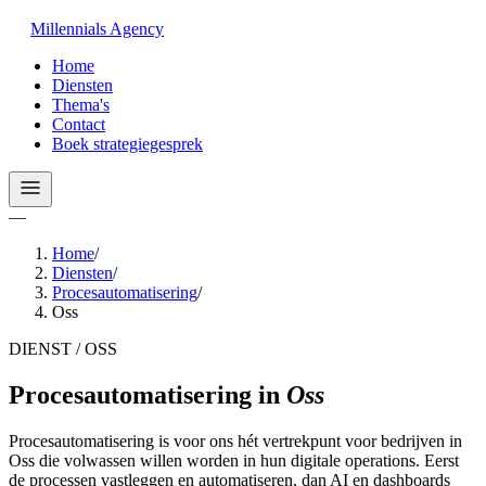
Millennials
Agency
Home
Diensten
Thema's
Contact
Boek strategiegesprek
—
Home
/
Diensten
/
Procesautomatisering
/
Oss
DIENST / OSS
Procesautomatisering
in
Oss
Procesautomatisering is voor ons hét vertrekpunt voor bedrijven in
Oss die volwassen willen worden in hun digitale operations. Eerst
de processen vastleggen en automatiseren, dan AI en dashboards