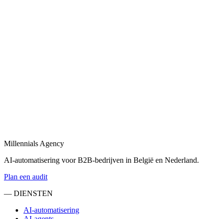
combineert tot één geheel.
Bekijk
B2B automatisering
in
Oss
B2B automatisering voor sales, operations en klantopvolging —
eind-tot-eind.
Bekijk
Marketing automatisering
in
Oss
Marketing automatisering: lead nurturing, e-mailflows en CRM-
syncs voor B2B.
Millennials Agency
Bekijk
AI-automatisering voor B2B-bedrijven in België en Nederland.
Plan een audit
— DIENSTEN
AI-automatisering
AI-agents