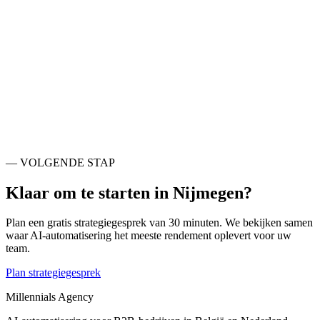
— NABIJE STEDEN
Ook actief rondom
Nijmegen
.
Lingewaard
NL
Overbetuwe
NL
Wijchen
NL
Arnhem
NL
Zevenaar
NL
Rheden
NL
Oss
NL
Ede
NL
— VOLGENDE STAP
Klaar om te starten in
Nijmegen
?
Plan een gratis strategiegesprek van 30 minuten. We bekijken samen
waar AI-automatisering het meeste rendement oplevert voor uw
team.
Plan strategiegesprek
Millennials Agency