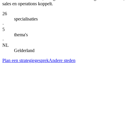
sales en operations koppelt.
26
specialisaties
·
5
thema's
·
NL
Gelderland
Plan een strategiegesprek
Andere steden
— DIENSTEN IN
NIJMEGEN
Alle specialisaties voor
Nijmegen
.
Klik door naar de lokale landingspagina per dienst. Gegroepeerd per
thema voor snel scannen.
AI-automatisering & agents