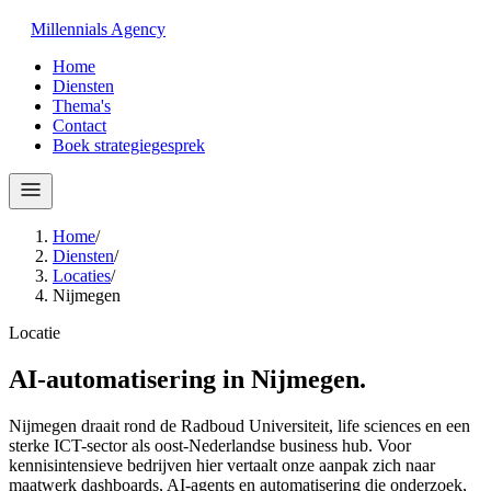
Millennials
Agency
Home
Diensten
Thema's
Contact
Boek strategiegesprek
Home
/
Diensten
/
Locaties
/
Nijmegen
Locatie
AI-automatisering in
Nijmegen
.
Nijmegen draait rond de Radboud Universiteit, life sciences en een
sterke ICT-sector als oost-Nederlandse business hub. Voor
kennisintensieve bedrijven hier vertaalt onze aanpak zich naar
maatwerk dashboards, AI-agents en automatisering die onderzoek,