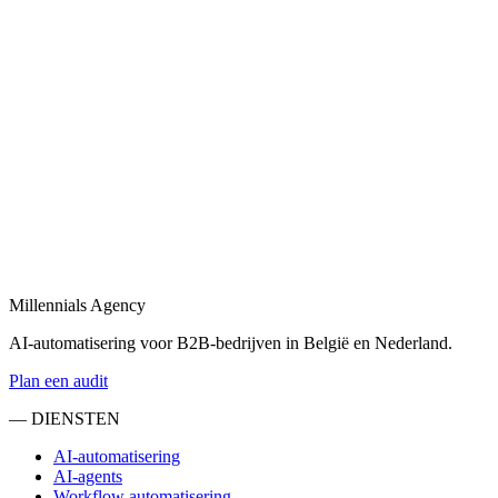
Bekijk
Maatwerk dashboard
in
Kortrijk
Een maatwerk dashboard dat uw bedrijfsdata visualiseert en realtime
KPI's toont.
Bekijk
Dashboard laten maken
in
Kortrijk
Laat een dashboard op maat ontwikkelen — met live data, filters en
role-based access.
Millennials Agency
Bekijk
AI-automatisering voor B2B-bedrijven in België en Nederland.
Plan een audit
— DIENSTEN
AI-automatisering
AI-agents
Workflow automatisering