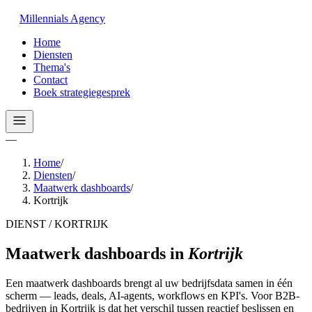
Millennials
Agency
Home
Diensten
Thema's
Contact
Boek strategiegesprek
—
Home
/
Diensten
/
Maatwerk dashboards
/
Kortrijk
DIENST / KORTRIJK
Maatwerk dashboards
in
Kortrijk
Een maatwerk dashboards brengt al uw bedrijfsdata samen in één
scherm — leads, deals, AI-agents, workflows en KPI's. Voor B2B-
bedrijven in Kortrijk is dat het verschil tussen reactief beslissen en