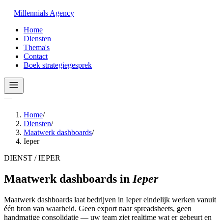
Millennials
Agency
Home
Diensten
Thema's
Contact
Boek strategiegesprek
—
Home
/
Diensten
/
Maatwerk dashboards
/
Ieper
DIENST / IEPER
Maatwerk dashboards
in
Ieper
Maatwerk dashboards laat bedrijven in Ieper eindelijk werken vanuit
één bron van waarheid. Geen export naar spreadsheets, geen
handmatige consolidatie — uw team ziet realtime wat er gebeurt en