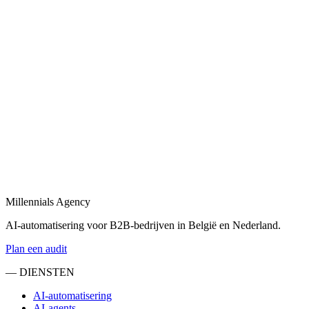
bedrijven.
Bekijk
Maatwerk dashboard
in
Ieper
Een maatwerk dashboard dat uw bedrijfsdata visualiseert en realtime
KPI's toont.
Bekijk
Dashboard laten maken
in
Ieper
Laat een dashboard op maat ontwikkelen — met live data, filters en
role-based access.
Millennials Agency
Bekijk
AI-automatisering voor B2B-bedrijven in België en Nederland.
Plan een audit
— DIENSTEN
AI-automatisering
AI-agents