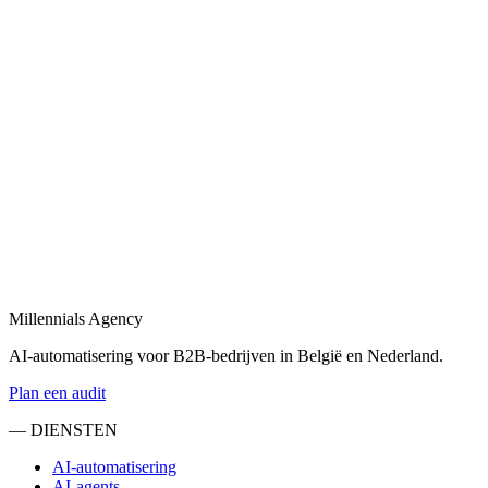
bedrijven.
Bekijk
Maatwerk dashboard
in
Deinze
Een maatwerk dashboard dat uw bedrijfsdata visualiseert en realtime
KPI's toont.
Bekijk
Dashboard laten maken
in
Deinze
Laat een dashboard op maat ontwikkelen — met live data, filters en
role-based access.
Millennials Agency
Bekijk
AI-automatisering voor B2B-bedrijven in België en Nederland.
Plan een audit
— DIENSTEN
AI-automatisering
AI-agents