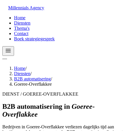
Millennials
Agency
Home
Diensten
Thema's
Contact
Boek strategiegesprek
—
Home
/
Diensten
/
B2B automatisering
/
Goeree-Overflakkee
DIENST / GOEREE-OVERFLAKKEE
B2B automatisering
in
Goeree-
Overflakkee
Bedrijven in Goeree-Overflakkee verliezen dagelijks tijd aan