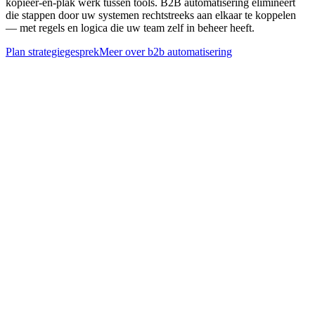
kopiëer-en-plak werk tussen tools. B2B automatisering elimineert
die stappen door uw systemen rechtstreeks aan elkaar te koppelen
— met regels en logica die uw team zelf in beheer heeft.
Plan strategiegesprek
Meer over
b2b automatisering