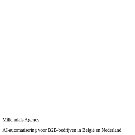
Bekijk
Bedrijfsprocessen automatiseren
in
Middelburg
Bedrijfsprocessen automatiseren met workflows, AI-agents en
integraties tussen uw tools.
Bekijk
Procesautomatisering
in
Middelburg
Procesautomatisering voor B2B-bedrijven: van workflow-design tot
live-deployment.
Bekijk
Automatisering bureau
in
Middelburg
Een automatisering bureau dat AI, workflows en dashboards
combineert tot één geheel.
Millennials Agency
Bekijk
AI-automatisering voor B2B-bedrijven in België en Nederland.