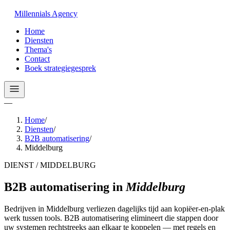
Millennials
Agency
Home
Diensten
Thema's
Contact
Boek strategiegesprek
—
Home
/
Diensten
/
B2B automatisering
/
Middelburg
DIENST / MIDDELBURG
B2B automatisering
in
Middelburg
Bedrijven in Middelburg verliezen dagelijks tijd aan kopiëer-en-plak
werk tussen tools. B2B automatisering elimineert die stappen door
uw systemen rechtstreeks aan elkaar te koppelen — met regels en