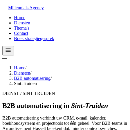
Millennials
Agency
Home
Diensten
Thema's
Contact
Boek strategiegesprek
—
Home
/
Diensten
/
B2B automatisering
/
Sint-Truiden
DIENST / SINT-TRUIDEN
B2B automatisering
in
Sint-Truiden
B2B automatisering verbindt uw CRM, e-mail, kalender,
boekhoudsysteem en projecttools tot één geheel. Voor B2B-teams in
Arrondissement Hasselt betekent dat: minder context-switches,