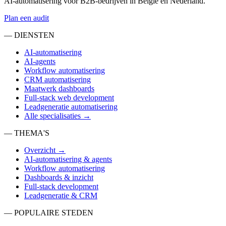
AI-automatisering voor B2B-bedrijven in België en Nederland.
Plan een audit
— DIENSTEN
AI-automatisering
AI-agents
Workflow automatisering
CRM automatisering
Maatwerk dashboards
Full-stack web development
Leadgeneratie automatisering
Alle specialisaties →
— THEMA'S
Overzicht →
AI-automatisering & agents
Workflow automatisering
Dashboards & inzicht
Full-stack development
Leadgeneratie & CRM
— POPULAIRE STEDEN