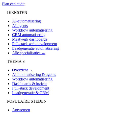
Plan een audit
— DIENSTEN
AI-automatisering
AI-agents
Workflow automatisering
CRM automatisering
Maatwerk dashboards
Full-stack web development
Leadgeneratie automatisering
Alle specialisaties →
— THEMA'S
Overzicht →
AI-automatisering & agents
Workflow automatisering
Dashboards & inzicht
Full-stack development
Leadgeneratie & CRM
— POPULAIRE STEDEN
Antwerpen