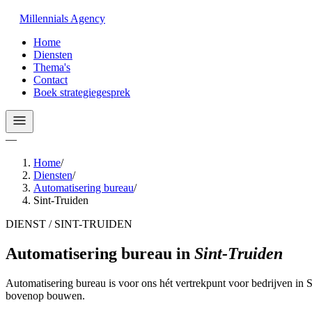
Millennials
Agency
Home
Diensten
Thema's
Contact
Boek strategiegesprek
—
Home
/
Diensten
/
Automatisering bureau
/
Sint-Truiden
DIENST / SINT-TRUIDEN
Automatisering bureau
in
Sint-Truiden
Automatisering bureau is voor ons hét vertrekpunt voor bedrijven in 
bovenop bouwen.