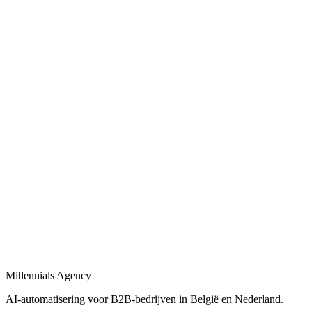
Procesautomatisering voor B2B-bedrijven: van workflow-design tot l
Bekijk
Bedrijfsprocessen automatiseren
in
Sint-Truiden
Bedrijfsprocessen automatiseren met workflows, AI-agents en integrat
Bekijk
B2B automatisering
in
Sint-Truiden
B2B automatisering voor sales, operations en klantopvolging — eind-
Bekijk
Marketing automatisering
in
Sint-Truiden
Marketing automatisering: lead nurturing, e-mailflows en CRM-sync
Millennials Agency
Bekijk
AI-automatisering voor B2B-bedrijven in België en Nederland.