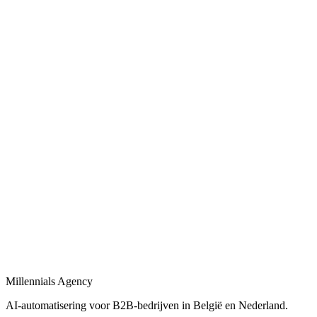
Bekijk
Bedrijfsprocessen automatiseren
in
Bilzen
Bedrijfsprocessen automatiseren met workflows, AI-agents en
integraties tussen uw tools.
Bekijk
Procesautomatisering
in
Bilzen
Procesautomatisering voor B2B-bedrijven: van workflow-design tot
live-deployment.
Bekijk
Automatisering bureau
in
Bilzen
Een automatisering bureau dat AI, workflows en dashboards
combineert tot één geheel.
Millennials Agency
Bekijk
AI-automatisering voor B2B-bedrijven in België en Nederland.