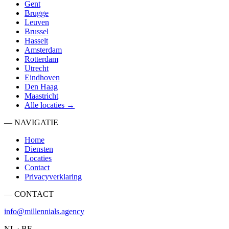
Gent
Brugge
Leuven
Brussel
Hasselt
Amsterdam
Rotterdam
Utrecht
Eindhoven
Den Haag
Maastricht
Alle locaties →
— NAVIGATIE
Home
Diensten
Locaties
Contact
Privacyverklaring
— CONTACT
info@millennials.agency
NL · BE