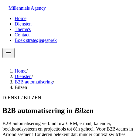
Millennials
Agency
Home
Diensten
Thema's
Contact
Boek strategiegesprek
—
Home
/
Diensten
/
B2B automatisering
/
Bilzen
DIENST / BILZEN
B2B automatisering
in
Bilzen
B2B automatisering verbindt uw CRM, e-mail, kalender,
boekhoudsysteem en projecttools tot één geheel. Voor B2B-teams in
Arrondissement Tongeren betekent dat: minder context-switches,