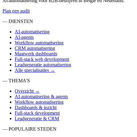
AI-automatisering voor B2B-bedrijven in België en Nederland.
Plan een audit
— DIENSTEN
AI-automatisering
AI-agents
Workflow automatisering
CRM automatisering
Maatwerk dashboards
Full-stack web development
Leadgeneratie automatisering
Alle specialisaties →
— THEMA'S
Overzicht →
AI-automatisering & agents
Workflow automatisering
Dashboards & inzicht
Full-stack development
Leadgeneratie & CRM
— POPULAIRE STEDEN