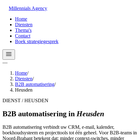
Millennials
Agency
Home
Diensten
Thema's
Contact
Boek strategiegesprek
—
Home
/
Diensten
/
B2B automatisering
/
Heusden
DIENST / HEUSDEN
B2B automatisering
in
Heusden
B2B automatisering verbindt uw CRM, e-mail, kalender,
boekhoudsysteem en projecttools tot één geheel. Voor B2B-teams in
Noord-Brabant betekent dat: minder context-switches, minder