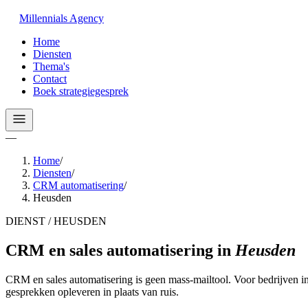
Millennials
Agency
Home
Diensten
Thema's
Contact
Boek strategiegesprek
—
Home
/
Diensten
/
CRM automatisering
/
Heusden
DIENST / HEUSDEN
CRM en sales automatisering
in
Heusden
CRM en sales automatisering is geen mass-mailtool. Voor bedrijven 
gesprekken opleveren in plaats van ruis.