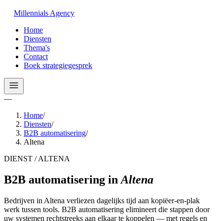
Millennials
Agency
Home
Diensten
Thema's
Contact
Boek strategiegesprek
—
Home
/
Diensten
/
B2B automatisering
/
Altena
DIENST / ALTENA
B2B automatisering
in
Altena
Bedrijven in Altena verliezen dagelijks tijd aan kopiëer-en-plak
werk tussen tools. B2B automatisering elimineert die stappen door
uw systemen rechtstreeks aan elkaar te koppelen — met regels en