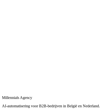
Bekijk
Bedrijfsprocessen automatiseren
in
Altena
Bedrijfsprocessen automatiseren met workflows, AI-agents en
integraties tussen uw tools.
Bekijk
Procesautomatisering
in
Altena
Procesautomatisering voor B2B-bedrijven: van workflow-design tot
live-deployment.
Bekijk
Automatisering bureau
in
Altena
Een automatisering bureau dat AI, workflows en dashboards
combineert tot één geheel.
Millennials Agency
Bekijk
AI-automatisering voor B2B-bedrijven in België en Nederland.