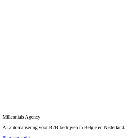
Bedrijfsprocessen automatiseren
in
Hasselt
Bedrijfsprocessen automatiseren met workflows, AI-agents en
integraties tussen uw tools.
Bekijk
B2B automatisering
in
Hasselt
B2B automatisering voor sales, operations en klantopvolging —
eind-tot-eind.
Bekijk
Marketing automatisering
in
Hasselt
Marketing automatisering: lead nurturing, e-mailflows en CRM-
syncs voor B2B.
Millennials Agency
Bekijk
AI-automatisering voor B2B-bedrijven in België en Nederland.
Plan een audit