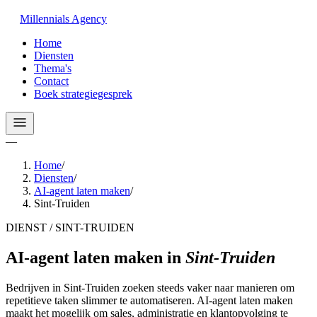
Millennials
Agency
Home
Diensten
Thema's
Contact
Boek strategiegesprek
—
Home
/
Diensten
/
AI-agent laten maken
/
Sint-Truiden
DIENST / SINT-TRUIDEN
AI-agent laten maken
in
Sint-Truiden
Bedrijven in Sint-Truiden zoeken steeds vaker naar manieren om
repetitieve taken slimmer te automatiseren. AI-agent laten maken
maakt het mogelijk om sales, administratie en klantopvolging te