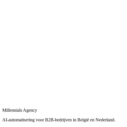
Bekijk
AI-automatisering bedrijf
in
Sint-Truiden
Belgische en Nederlandse AI-automatisering specialisten voor B2B.
Bekijk
AI-automatisering bureau
in
Sint-Truiden
Een AI-automatisering bureau dat uw bedrijfsprocessen versnelt met
maatwerk oplossingen.
Bekijk
AI-agency
in
Sint-Truiden
AI-agency gespecialiseerd in B2B-automatisering en maatwerk AI-
agents.
Millennials Agency
Bekijk
AI-automatisering voor B2B-bedrijven in België en Nederland.