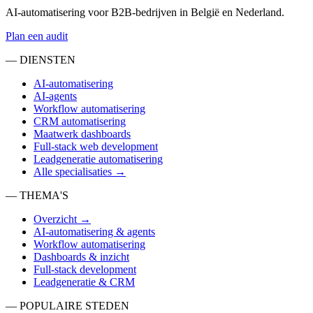
AI-automatisering voor B2B-bedrijven in België en Nederland.
Plan een audit
— DIENSTEN
AI-automatisering
AI-agents
Workflow automatisering
CRM automatisering
Maatwerk dashboards
Full-stack web development
Leadgeneratie automatisering
Alle specialisaties →
— THEMA'S
Overzicht →
AI-automatisering & agents
Workflow automatisering
Dashboards & inzicht
Full-stack development
Leadgeneratie & CRM
— POPULAIRE STEDEN