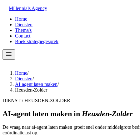
Millennials
Agency
Home
Diensten
Thema's
Contact
Boek strategiegesprek
—
Home
/
Diensten
/
AI-agent laten maken
/
Heusden-Zolder
DIENST / HEUSDEN-ZOLDER
AI-agent laten maken
in
Heusden-Zolder
De vraag naar ai-agent laten maken groeit snel onder middelgrote bedr
coördinatielast op.