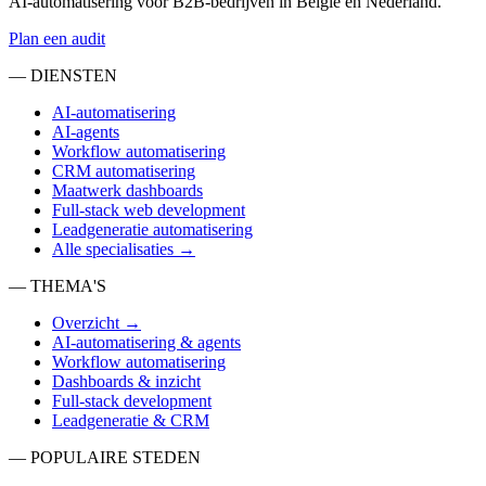
AI-automatisering voor B2B-bedrijven in België en Nederland.
Plan een audit
— DIENSTEN
AI-automatisering
AI-agents
Workflow automatisering
CRM automatisering
Maatwerk dashboards
Full-stack web development
Leadgeneratie automatisering
Alle specialisaties →
— THEMA'S
Overzicht →
AI-automatisering & agents
Workflow automatisering
Dashboards & inzicht
Full-stack development
Leadgeneratie & CRM
— POPULAIRE STEDEN