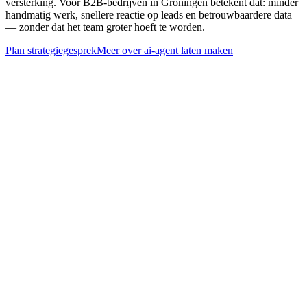
versterking. Voor B2B-bedrijven in Groningen betekent dat: minder
handmatig werk, snellere reactie op leads en betrouwbaardere data
— zonder dat het team groter hoeft te worden.
Plan strategiegesprek
Meer over
ai-agent laten maken