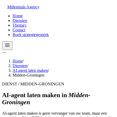
Millennials
Agency
Home
Diensten
Thema's
Contact
Boek strategiegesprek
—
Home
/
Diensten
/
AI-agent laten maken
/
Midden-Groningen
DIENST / MIDDEN-GRONINGEN
AI-agent laten maken
in
Midden-
Groningen
AI-agent laten maken is geen vervanger van uw team, maar een