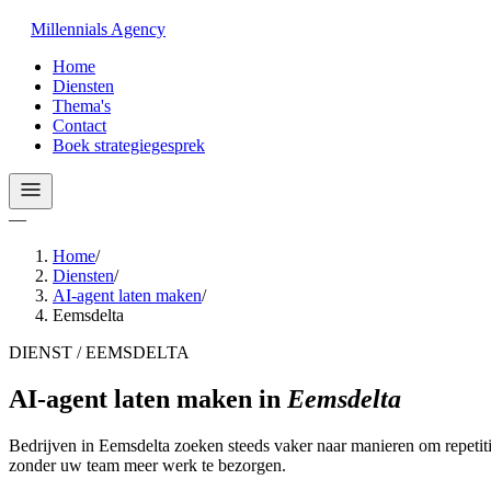
Millennials
Agency
Home
Diensten
Thema's
Contact
Boek strategiegesprek
—
Home
/
Diensten
/
AI-agent laten maken
/
Eemsdelta
DIENST / EEMSDELTA
AI-agent laten maken
in
Eemsdelta
Bedrijven in Eemsdelta zoeken steeds vaker naar manieren om repetiti
zonder uw team meer werk te bezorgen.