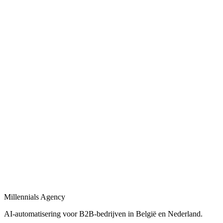
AI-automatiseringen voor sales, operations en admin in B2B-bedrijve
Bekijk
AI-automatisering bedrijf
in
Eemsdelta
Belgische en Nederlandse AI-automatisering specialisten voor B2B.
Bekijk
AI-automatisering bureau
in
Eemsdelta
Een AI-automatisering bureau dat uw bedrijfsprocessen versnelt met
Bekijk
AI-agency
in
Eemsdelta
AI-agency gespecialiseerd in B2B-automatisering en maatwerk AI-ag
Millennials Agency
Bekijk
AI-automatisering voor B2B-bedrijven in België en Nederland.