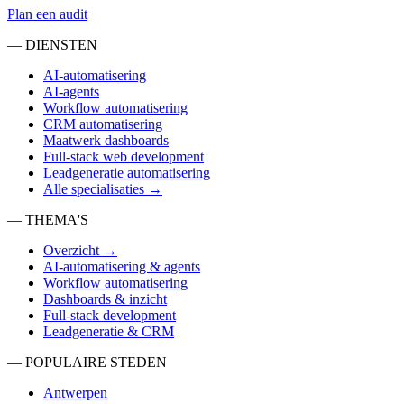
Plan een audit
— DIENSTEN
AI-automatisering
AI-agents
Workflow automatisering
CRM automatisering
Maatwerk dashboards
Full-stack web development
Leadgeneratie automatisering
Alle specialisaties →
— THEMA'S
Overzicht →
AI-automatisering & agents
Workflow automatisering
Dashboards & inzicht
Full-stack development
Leadgeneratie & CRM
— POPULAIRE STEDEN
Antwerpen