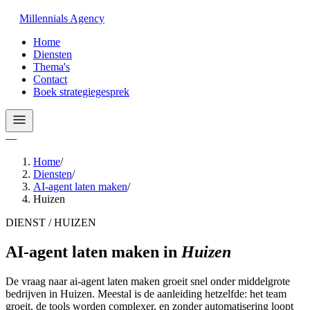
Millennials
Agency
Home
Diensten
Thema's
Contact
Boek strategiegesprek
—
Home
/
Diensten
/
AI-agent laten maken
/
Huizen
DIENST / HUIZEN
AI-agent laten maken
in
Huizen
De vraag naar ai-agent laten maken groeit snel onder middelgrote
bedrijven in Huizen. Meestal is de aanleiding hetzelfde: het team
groeit, de tools worden complexer, en zonder automatisering loopt