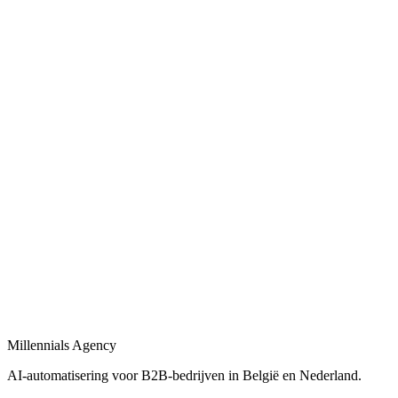
Bekijk
AI-automatisering bedrijf
in
Huizen
Belgische en Nederlandse AI-automatisering specialisten voor B2B.
Bekijk
AI-automatisering bureau
in
Huizen
Een AI-automatisering bureau dat uw bedrijfsprocessen versnelt met
maatwerk oplossingen.
Bekijk
AI-agency
in
Huizen
AI-agency gespecialiseerd in B2B-automatisering en maatwerk AI-
agents.
Millennials Agency
Bekijk
AI-automatisering voor B2B-bedrijven in België en Nederland.