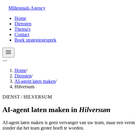
Millennials
Agency
Home
Diensten
Thema's
Contact
Boek strategiegesprek
—
Home
/
Diensten
/
AI-agent laten maken
/
Hilversum
DIENST / HILVERSUM
AI-agent laten maken
in
Hilversum
AI-agent laten maken is geen vervanger van uw team, maar een verst
zonder dat het team groter hoeft te worden.