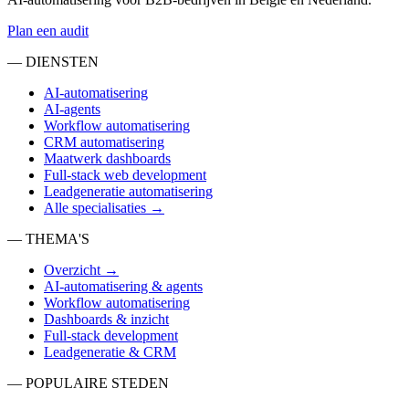
Plan een audit
— DIENSTEN
AI-automatisering
AI-agents
Workflow automatisering
CRM automatisering
Maatwerk dashboards
Full-stack web development
Leadgeneratie automatisering
Alle specialisaties →
— THEMA'S
Overzicht →
AI-automatisering & agents
Workflow automatisering
Dashboards & inzicht
Full-stack development
Leadgeneratie & CRM
— POPULAIRE STEDEN