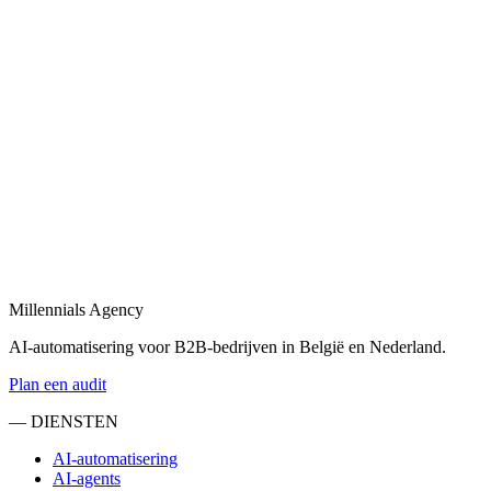
Een automatisering bureau dat AI, workflows en dashboards combineer
Bekijk
B2B automatisering
in
Assen
B2B automatisering voor sales, operations en klantopvolging — eind-
Bekijk
Marketing automatisering
in
Assen
Marketing automatisering: lead nurturing, e-mailflows en CRM-sync
Millennials Agency
Bekijk
AI-automatisering voor B2B-bedrijven in België en Nederland.
Plan een audit
— DIENSTEN
AI-automatisering
AI-agents