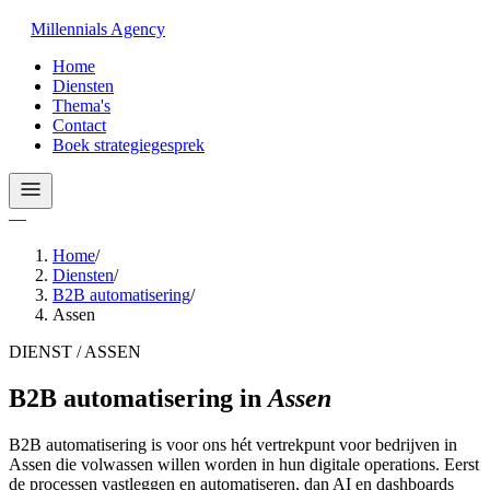
Millennials
Agency
Home
Diensten
Thema's
Contact
Boek strategiegesprek
—
Home
/
Diensten
/
B2B automatisering
/
Assen
DIENST / ASSEN
B2B automatisering
in
Assen
B2B automatisering is voor ons hét vertrekpunt voor bedrijven in
Assen die volwassen willen worden in hun digitale operations. Eerst
de processen vastleggen en automatiseren, dan AI en dashboards