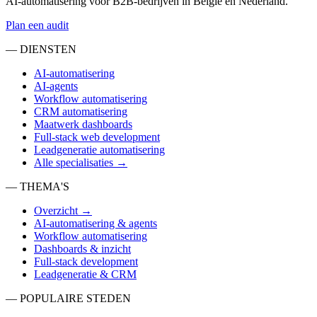
AI-automatisering voor B2B-bedrijven in België en Nederland.
Plan een audit
— DIENSTEN
AI-automatisering
AI-agents
Workflow automatisering
CRM automatisering
Maatwerk dashboards
Full-stack web development
Leadgeneratie automatisering
Alle specialisaties →
— THEMA'S
Overzicht →
AI-automatisering & agents
Workflow automatisering
Dashboards & inzicht
Full-stack development
Leadgeneratie & CRM
— POPULAIRE STEDEN