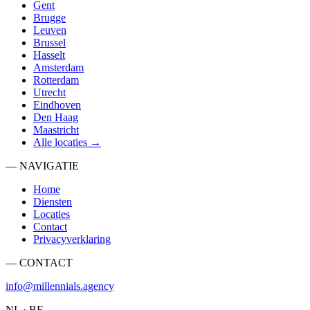
Gent
Brugge
Leuven
Brussel
Hasselt
Amsterdam
Rotterdam
Utrecht
Eindhoven
Den Haag
Maastricht
Alle locaties →
— NAVIGATIE
Home
Diensten
Locaties
Contact
Privacyverklaring
— CONTACT
info@millennials.agency
NL · BE