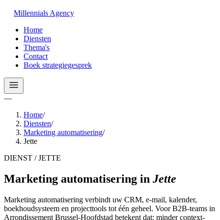
Millennials
Agency
Home
Diensten
Thema's
Contact
Boek strategiegesprek
—
Home
/
Diensten
/
Marketing automatisering
/
Jette
DIENST / JETTE
Marketing automatisering
in
Jette
Marketing automatisering verbindt uw CRM, e-mail, kalender,
boekhoudsysteem en projecttools tot één geheel. Voor B2B-teams in
Arrondissement Brussel-Hoofdstad betekent dat: minder context-