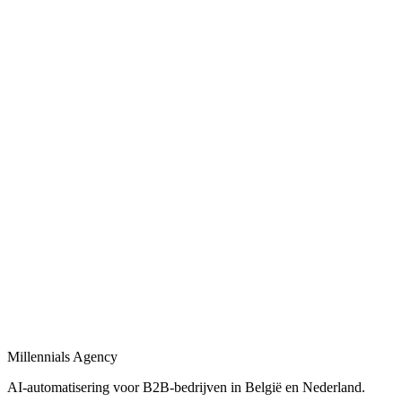
Bekijk
Bedrijfsprocessen automatiseren
in
Jette
Bedrijfsprocessen automatiseren met workflows, AI-agents en
integraties tussen uw tools.
Bekijk
Procesautomatisering
in
Jette
Procesautomatisering voor B2B-bedrijven: van workflow-design tot
live-deployment.
Bekijk
Automatisering bureau
in
Jette
Een automatisering bureau dat AI, workflows en dashboards
combineert tot één geheel.
Millennials Agency
Bekijk
AI-automatisering voor B2B-bedrijven in België en Nederland.