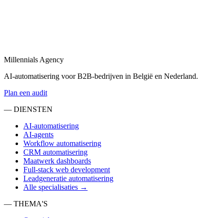
Bekijk
Automatisering bureau
in
Brussel
Een automatisering bureau dat AI, workflows en dashboards
combineert tot één geheel.
Millennials Agency
Bekijk
AI-automatisering voor B2B-bedrijven in België en Nederland.
Plan een audit
— DIENSTEN
AI-automatisering
AI-agents
Workflow automatisering
CRM automatisering
Maatwerk dashboards
Full-stack web development
Leadgeneratie automatisering
Alle specialisaties →
— THEMA'S