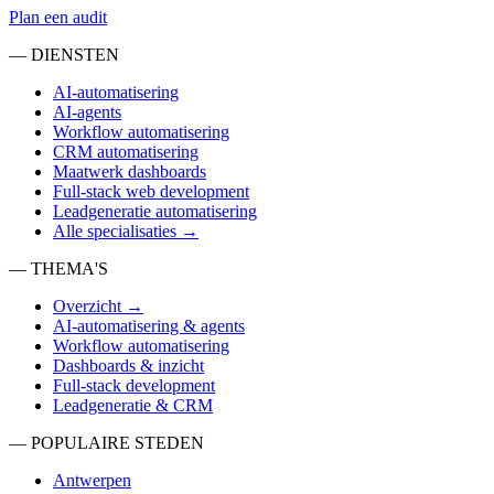
Plan een audit
— DIENSTEN
AI-automatisering
AI-agents
Workflow automatisering
CRM automatisering
Maatwerk dashboards
Full-stack web development
Leadgeneratie automatisering
Alle specialisaties →
— THEMA'S
Overzicht →
AI-automatisering & agents
Workflow automatisering
Dashboards & inzicht
Full-stack development
Leadgeneratie & CRM
— POPULAIRE STEDEN
Antwerpen