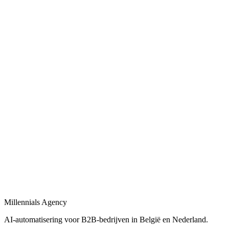
AI-automatiseringen voor sales, operations en admin in B2B-bedrijve
Bekijk
AI-automatisering bedrijf
in
Woerden
Belgische en Nederlandse AI-automatisering specialisten voor B2B.
Bekijk
AI-automatisering bureau
in
Woerden
Een AI-automatisering bureau dat uw bedrijfsprocessen versnelt met
Bekijk
AI-agency
in
Woerden
AI-agency gespecialiseerd in B2B-automatisering en maatwerk AI-ag
Millennials Agency
Bekijk
AI-automatisering voor B2B-bedrijven in België en Nederland.