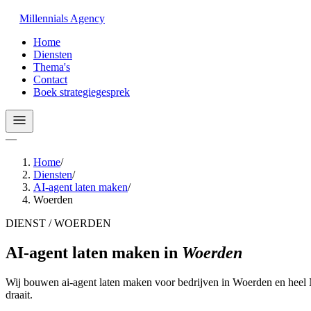
Millennials
Agency
Home
Diensten
Thema's
Contact
Boek strategiegesprek
—
Home
/
Diensten
/
AI-agent laten maken
/
Woerden
DIENST / WOERDEN
AI-agent laten maken
in
Woerden
Wij bouwen ai-agent laten maken voor bedrijven in Woerden en heel 
draait.