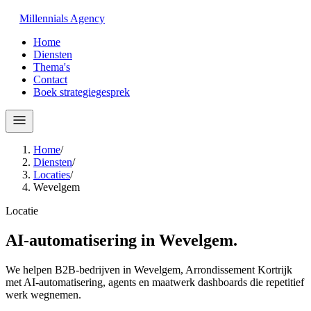
Millennials
Agency
Home
Diensten
Thema's
Contact
Boek strategiegesprek
Home
/
Diensten
/
Locaties
/
Wevelgem
Locatie
AI-automatisering in
Wevelgem
.
We helpen B2B-bedrijven in Wevelgem, Arrondissement Kortrijk
met AI-automatisering, agents en maatwerk dashboards die repetitief
werk wegnemen.