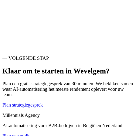
Ook actief rondom
Wevelgem
.
Menen
BE
Kortrijk
BE
Roeselare
BE
Waregem
BE
Ieper
BE
Oudenaarde
BE
Deinze
BE
Brugge
BE
— VOLGENDE STAP
Klaar om te starten in
Wevelgem
?
Plan een gratis strategiegesprek van 30 minuten. We bekijken samen
waar AI-automatisering het meeste rendement oplevert voor uw
team.
Plan strategiegesprek
Millennials Agency
AI-automatisering voor B2B-bedrijven in België en Nederland.
Plan een audit