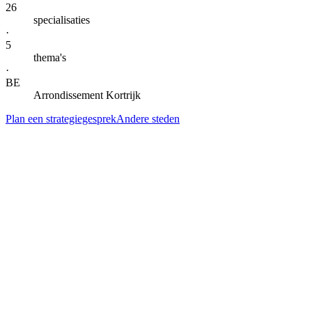
26
specialisaties
·
5
thema's
·
BE
Arrondissement Kortrijk
Plan een strategiegesprek
Andere steden
— DIENSTEN IN
WEVELGEM
Alle specialisaties voor
Wevelgem
.
Klik door naar de lokale landingspagina per dienst. Gegroepeerd per
thema voor snel scannen.
AI-automatisering & agents
AI-automatisering
in
Wevelgem
Kern
→