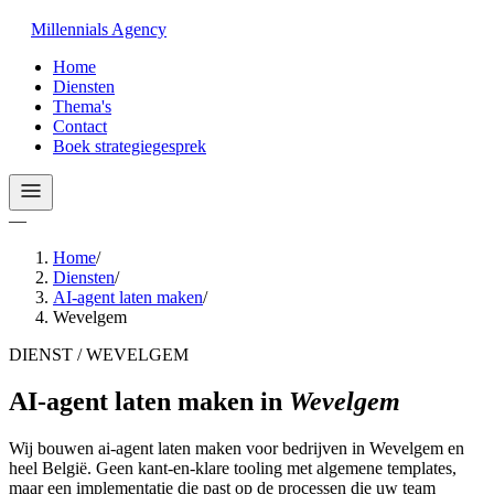
Millennials
Agency
Home
Diensten
Thema's
Contact
Boek strategiegesprek
—
Home
/
Diensten
/
AI-agent laten maken
/
Wevelgem
DIENST / WEVELGEM
AI-agent laten maken
in
Wevelgem
Wij bouwen ai-agent laten maken voor bedrijven in Wevelgem en
heel België. Geen kant-en-klare tooling met algemene templates,
maar een implementatie die past op de processen die uw team