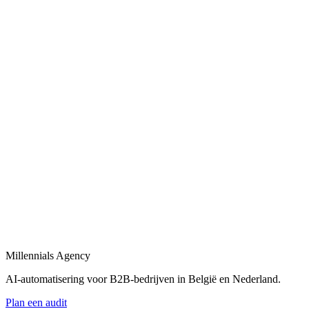
Bekijk
AI-automatisering bedrijf
in
Wevelgem
Belgische en Nederlandse AI-automatisering specialisten voor B2B.
Bekijk
AI-automatisering bureau
in
Wevelgem
Een AI-automatisering bureau dat uw bedrijfsprocessen versnelt met
maatwerk oplossingen.
Bekijk
AI-agency
in
Wevelgem
AI-agency gespecialiseerd in B2B-automatisering en maatwerk AI-
agents.
Millennials Agency
Bekijk
AI-automatisering voor B2B-bedrijven in België en Nederland.
Plan een audit