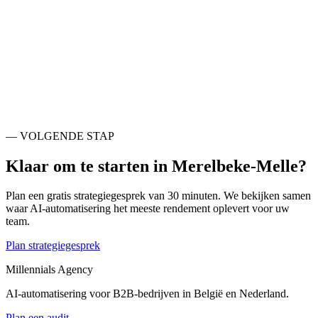
Ook actief rondom
Merelbeke-Melle
.
Gent
BE
Evergem
BE
Deinze
BE
Lokeren
BE
Aalst
BE
Oudenaarde
BE
Dendermonde
BE
Ninove
BE
— VOLGENDE STAP
Klaar om te starten in
Merelbeke-Melle
?
Plan een gratis strategiegesprek van 30 minuten. We bekijken samen
waar AI-automatisering het meeste rendement oplevert voor uw
team.
Plan strategiegesprek
Millennials Agency
AI-automatisering voor B2B-bedrijven in België en Nederland.
Plan een audit