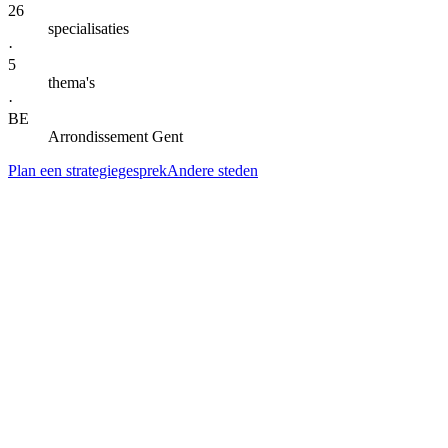
26
specialisaties
·
5
thema's
·
BE
Arrondissement Gent
Plan een strategiegesprek
Andere steden
— DIENSTEN IN
MERELBEKE-MELLE
Alle specialisaties voor
Merelbeke-Melle
.
Klik door naar de lokale landingspagina per dienst. Gegroepeerd per
thema voor snel scannen.
AI-automatisering & agents
AI-automatisering
in
Merelbeke-Melle
Kern
→