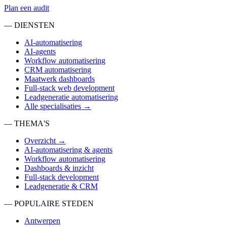
Plan een audit
— DIENSTEN
AI-automatisering
AI-agents
Workflow automatisering
CRM automatisering
Maatwerk dashboards
Full-stack web development
Leadgeneratie automatisering
Alle specialisaties →
— THEMA'S
Overzicht →
AI-automatisering & agents
Workflow automatisering
Dashboards & inzicht
Full-stack development
Leadgeneratie & CRM
— POPULAIRE STEDEN
Antwerpen