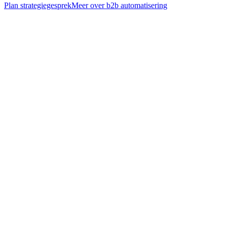
Plan strategiegesprek
Meer over
b2b automatisering