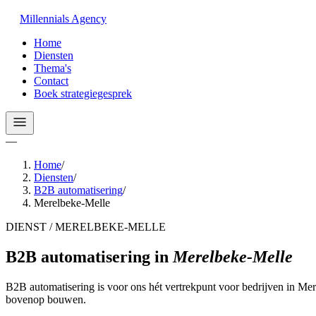
Millennials
Agency
Home
Diensten
Thema's
Contact
Boek strategiegesprek
—
Home
/
Diensten
/
B2B automatisering
/
Merelbeke-Melle
DIENST / MERELBEKE-MELLE
B2B automatisering
in
Merelbeke-Melle
B2B automatisering is voor ons hét vertrekpunt voor bedrijven in Mer
bovenop bouwen.