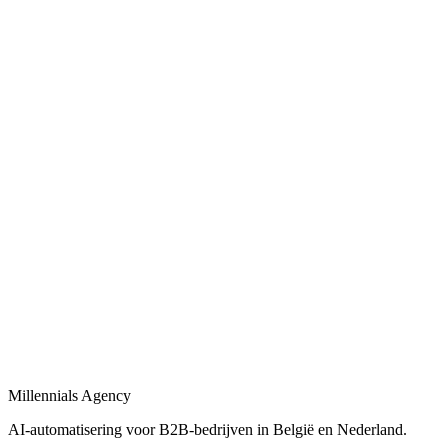
Automatische CRM-updates, lead scoring en opvolgingsflows voor B
Bekijk
Bedrijfsprocessen automatiseren
in
Merelbeke-Melle
Bedrijfsprocessen automatiseren met workflows, AI-agents en integrat
Bekijk
Procesautomatisering
in
Merelbeke-Melle
Procesautomatisering voor B2B-bedrijven: van workflow-design tot l
Bekijk
Automatisering bureau
in
Merelbeke-Melle
Een automatisering bureau dat AI, workflows en dashboards combineer
Millennials Agency
Bekijk
AI-automatisering voor B2B-bedrijven in België en Nederland.