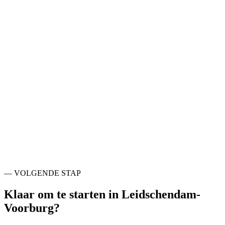
CRM automatisering
in
Leidschendam-Voorburg
Kern
→
Leadgeneratie automatisering
in
Leidschendam-
Voorburg
Kern
→
Sales automatisering
in
Leidschendam-Voorburg
→
— NABIJE STEDEN
Ook actief rondom
Leidschendam-
Voorburg
.
Den Haag
NL
Rijswijk
NL
Pijnacker-Nootdorp
NL
Zoetermeer
NL
Delft
NL
Leiden
NL
Loosduinen
NL
Katwijk
NL
— VOLGENDE STAP
Klaar om te starten in
Leidschendam-
Voorburg
?