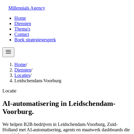
Millennials
Agency
Home
Diensten
Thema's
Contact
Boek strategiegesprek
Home
/
Diensten
/
Locaties
/
Leidschendam-Voorburg
Locatie
AI-automatisering in
Leidschendam-
Voorburg
.
We helpen B2B-bedrijven in Leidschendam-Voorburg, Zuid-
Holland met AI-automatisering, agents en maatwerk dashboards die