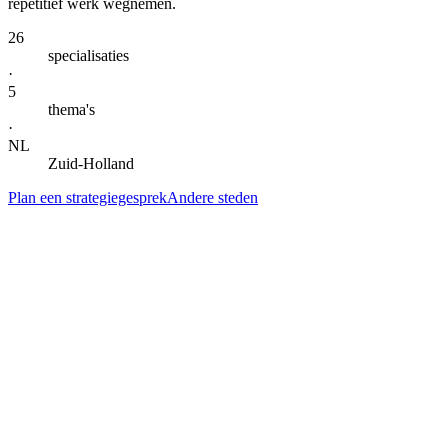
repetitief werk wegnemen.
26
specialisaties
·
5
thema's
·
NL
Zuid-Holland
Plan een strategiegesprek
Andere steden
— DIENSTEN IN
LEIDSCHENDAM-VOORBURG
Alle specialisaties voor
Leidschendam-
Voorburg
.
Klik door naar de lokale landingspagina per dienst. Gegroepeerd per
thema voor snel scannen.
AI-automatisering & agents