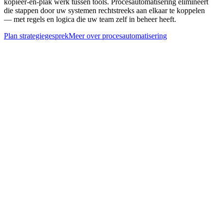
kopiëer-en-plak werk tussen tools. Procesautomatisering elimineert
die stappen door uw systemen rechtstreeks aan elkaar te koppelen
— met regels en logica die uw team zelf in beheer heeft.
Plan strategiegesprek
Meer over
procesautomatisering