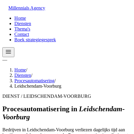
Millennials
Agency
Home
Diensten
Thema's
Contact
Boek strategiegesprek
—
Home
/
Diensten
/
Procesautomatisering
/
Leidschendam-Voorburg
DIENST / LEIDSCHENDAM-VOORBURG
Procesautomatisering
in
Leidschendam-
Voorburg
Bedrijven in Leidschendam-Voorburg verliezen dagelijks tijd aan