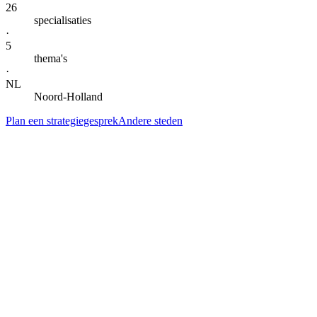
26
specialisaties
·
5
thema's
·
NL
Noord-Holland
Plan een strategiegesprek
Andere steden
— DIENSTEN IN
HUIZEN
Alle specialisaties voor
Huizen
.
Klik door naar de lokale landingspagina per dienst. Gegroepeerd per
thema voor snel scannen.
AI-automatisering & agents
AI-automatisering
in
Huizen
Kern
→