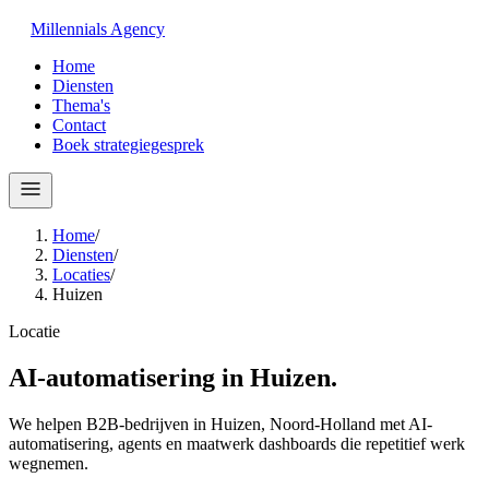
Millennials
Agency
Home
Diensten
Thema's
Contact
Boek strategiegesprek
Home
/
Diensten
/
Locaties
/
Huizen
Locatie
AI-automatisering in
Huizen
.
We helpen B2B-bedrijven in Huizen, Noord-Holland met AI-
automatisering, agents en maatwerk dashboards die repetitief werk
wegnemen.