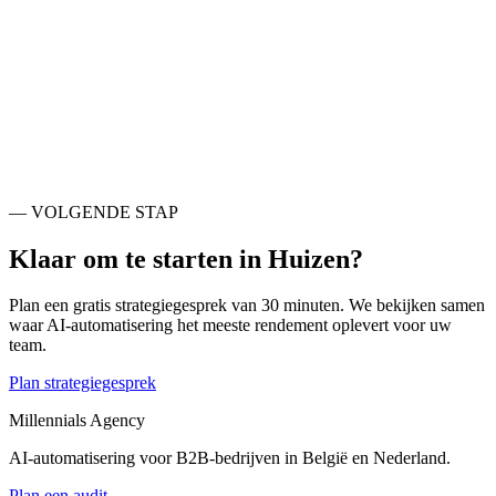
Ook actief rondom
Huizen
.
Gooise Meren
NL
Almere
NL
Hilversum
NL
Soest
NL
Nijkerk
NL
Amersfoort
NL
De Bilt
NL
Stichtse Vecht
NL
— VOLGENDE STAP
Klaar om te starten in
Huizen
?
Plan een gratis strategiegesprek van 30 minuten. We bekijken samen
waar AI-automatisering het meeste rendement oplevert voor uw
team.
Plan strategiegesprek
Millennials Agency
AI-automatisering voor B2B-bedrijven in België en Nederland.
Plan een audit