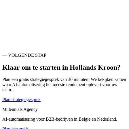
Ook actief rondom
Hollands Kroon
.
Den Helder
NL
Schagen
NL
Medemblik
NL
Dijk en Waard
NL
Alkmaar
NL
Hoorn
NL
Purmerend
NL
Beverwijk
NL
— VOLGENDE STAP
Klaar om te starten in
Hollands Kroon
?
Plan een gratis strategiegesprek van 30 minuten. We bekijken samen
waar AI-automatisering het meeste rendement oplevert voor uw
team.
Plan strategiegesprek
Millennials Agency
AI-automatisering voor B2B-bedrijven in België en Nederland.
Plan een audit