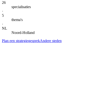
26
specialisaties
·
5
thema's
·
NL
Noord-Holland
Plan een strategiegesprek
Andere steden
— DIENSTEN IN
HOLLANDS KROON
Alle specialisaties voor
Hollands Kroon
.
Klik door naar de lokale landingspagina per dienst. Gegroepeerd per
thema voor snel scannen.
AI-automatisering & agents
AI-automatisering
in
Hollands Kroon
Kern
→