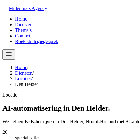
Millennials
Agency
Home
Diensten
Thema's
Contact
Boek strategiegesprek
Home
/
Diensten
/
Locaties
/
Den Helder
Locatie
AI-automatisering in
Den Helder
.
We helpen B2B-bedrijven in Den Helder, Noord-Holland met AI-autom
26
specialisaties