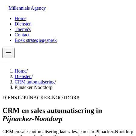
Millennials
Agency
Home
Diensten
Thema's
Contact
Boek strategiegesprek
—
Home
/
Diensten
/
CRM automatisering
/
Pijnacker-Nootdorp
DIENST / PIJNACKER-NOOTDORP
CRM en sales automatisering
in
Pijnacker-Nootdorp
CRM en sales automatisering laat sales-teams in Pijnacker-Nootdorp