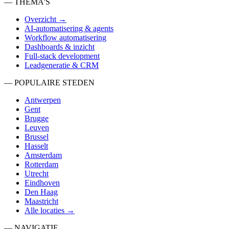
— THEMA'S
Overzicht →
AI-automatisering & agents
Workflow automatisering
Dashboards & inzicht
Full-stack development
Leadgeneratie & CRM
— POPULAIRE STEDEN
Antwerpen
Gent
Brugge
Leuven
Brussel
Hasselt
Amsterdam
Rotterdam
Utrecht
Eindhoven
Den Haag
Maastricht
Alle locaties →
— NAVIGATIE