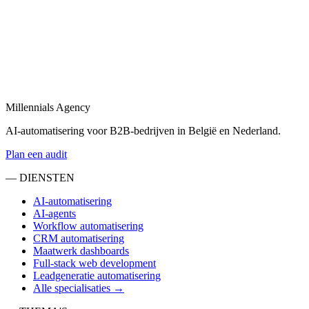
en uw team ontlasten.
Bekijk
Sales automatisering
in
Pijnacker-Nootdorp
Sales automatisering: van lead-enrichment tot CRM-updates en
opvolgingsflows.
Millennials Agency
Bekijk
AI-automatisering voor B2B-bedrijven in België en Nederland.
Plan een audit
— DIENSTEN
AI-automatisering
AI-agents
Workflow automatisering
CRM automatisering
Maatwerk dashboards
Full-stack web development
Leadgeneratie automatisering
Alle specialisaties →