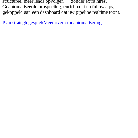
structureel meer leads opvolgen — zonder extra hires.
Geautomatiseerde prospecting, enrichment en follow-ups,
gekoppeld aan een dashboard dat uw pipeline realtime toont.
Plan strategiegesprek
Meer over
crm automatisering