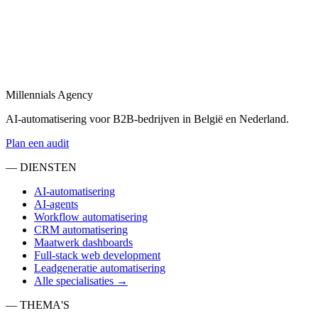
Bekijk
Sales automatisering
in
Lansingerland
Sales automatisering: van lead-enrichment tot CRM-updates en
opvolgingsflows.
Millennials Agency
Bekijk
AI-automatisering voor B2B-bedrijven in België en Nederland.
Plan een audit
— DIENSTEN
AI-automatisering
AI-agents
Workflow automatisering
CRM automatisering
Maatwerk dashboards
Full-stack web development
Leadgeneratie automatisering
Alle specialisaties →
— THEMA'S