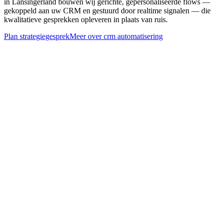
in Lansingerland bouwen wij gerichte, gepersonaliseerde flows —
gekoppeld aan uw CRM en gestuurd door realtime signalen — die
kwalitatieve gesprekken opleveren in plaats van ruis.
Plan strategiegesprek
Meer over
crm automatisering