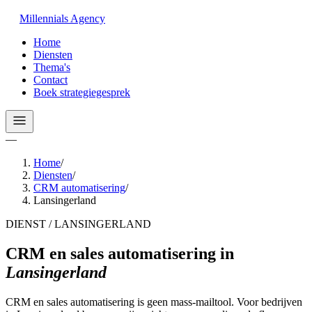
Millennials
Agency
Home
Diensten
Thema's
Contact
Boek strategiegesprek
—
Home
/
Diensten
/
CRM automatisering
/
Lansingerland
DIENST / LANSINGERLAND
CRM en sales automatisering
in
Lansingerland
CRM en sales automatisering is geen mass-mailtool. Voor bedrijven