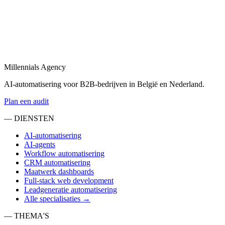
Bekijk
Sales automatisering
in
Overbetuwe
Sales automatisering: van lead-enrichment tot CRM-updates en
opvolgingsflows.
Millennials Agency
Bekijk
AI-automatisering voor B2B-bedrijven in België en Nederland.
Plan een audit
— DIENSTEN
AI-automatisering
AI-agents
Workflow automatisering
CRM automatisering
Maatwerk dashboards
Full-stack web development
Leadgeneratie automatisering
Alle specialisaties →
— THEMA'S