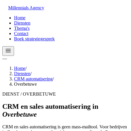
Millennials
Agency
Home
Diensten
Thema's
Contact
Boek strategiegesprek
—
Home
/
Diensten
/
CRM automatisering
/
Overbetuwe
DIENST / OVERBETUWE
CRM en sales automatisering
in
Overbetuwe
CRM en sales automatisering is geen mass-mailtool. Voor bedrijven