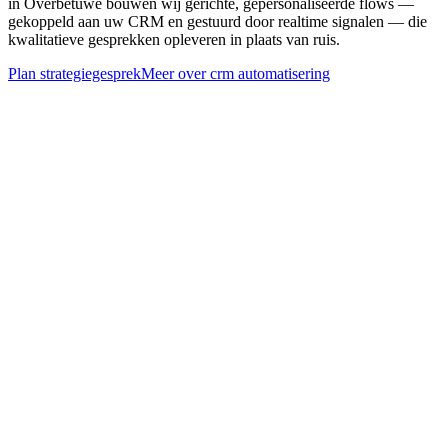
in Overbetuwe bouwen wij gerichte, gepersonaliseerde flows —
gekoppeld aan uw CRM en gestuurd door realtime signalen — die
kwalitatieve gesprekken opleveren in plaats van ruis.
Plan strategiegesprek
Meer over
crm automatisering