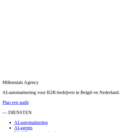
Bekijk
AI-agents
in
Arnhem
Maatwerk AI-agents die leads kwalificeren, e-mails beantwoorden
en uw team ontlasten.
Bekijk
Sales automatisering
in
Arnhem
Sales automatisering: van lead-enrichment tot CRM-updates en
opvolgingsflows.
Millennials Agency
Bekijk
AI-automatisering voor B2B-bedrijven in België en Nederland.
Plan een audit
— DIENSTEN
AI-automatisering
AI-agents